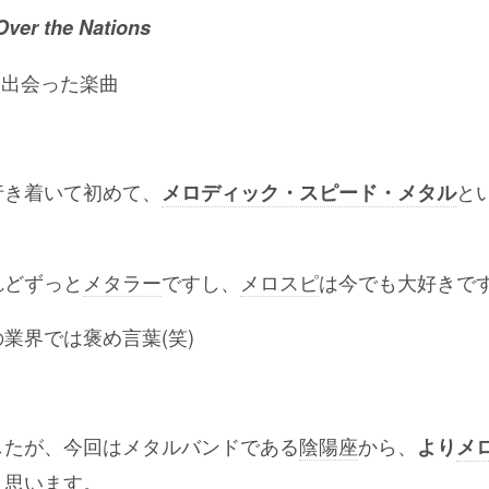
Over the Nations
は出会った楽曲
行き着いて初めて、
と
メロディック・スピード・メタル
れどずっと
メタラー
ですし、
メロスピ
は今でも大好きで
業界では褒め言葉(笑)
したが、今回はメタルバンドである
陰陽座
から、
より
メ
と思います。