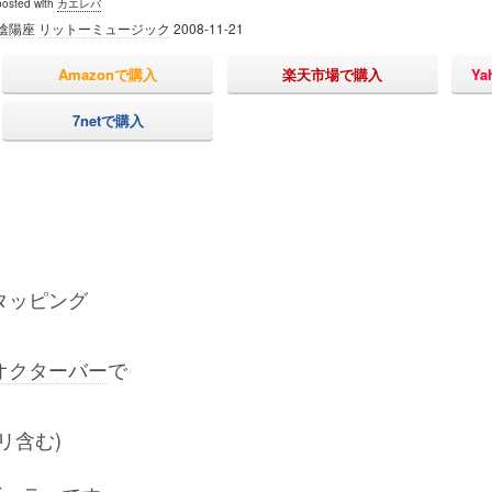
posted with
カエレバ
陰陽座
リットーミュージック
2008-11-21
Amazonで購入
楽天市場で購入
Y
7netで購入
ト
タッピング
オクターバー
で
リ含む)