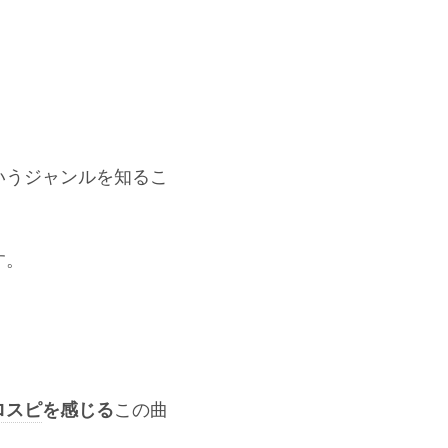
いうジャンルを知るこ
す。
この曲
ロスピ
を感じる