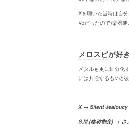
Xを聴いた当時は自分
Voだったので)楽器
メロスピ
が好
メタルも更に細分化
には共通するものが
X → Silent Jealoucy
S.M.(略称御免) → 