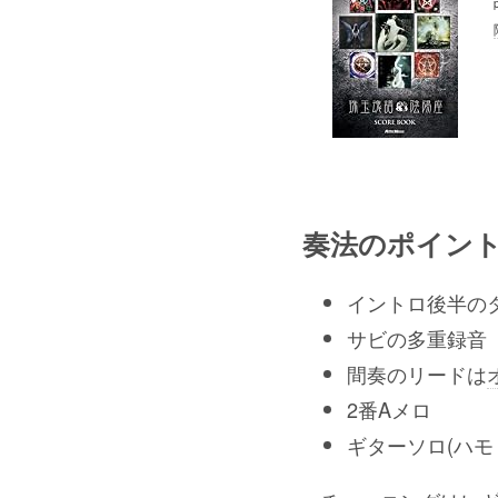
奏法のポイン
イントロ後半の
サビの多重録音
間奏のリードは
2番Aメロ
ギターソロ(ハモ