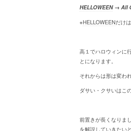
HELLOWEEN
→ All 
※
HELLOWEEN
だけ
高１でハロウィンに
とになります。
それからは形は変わ
ダサい・クサいはこの
前置きが長くなりま
を解説していきたい