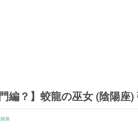
門編？】蛟龍の巫女 (陰陽座)
陰陽座